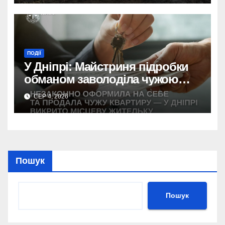
ПОДІЇ
У Дніпрі: Майстриня підробки
обманом заволоділа чужою
квартирою
СЕР 4, 2026
Пошук
Пошук