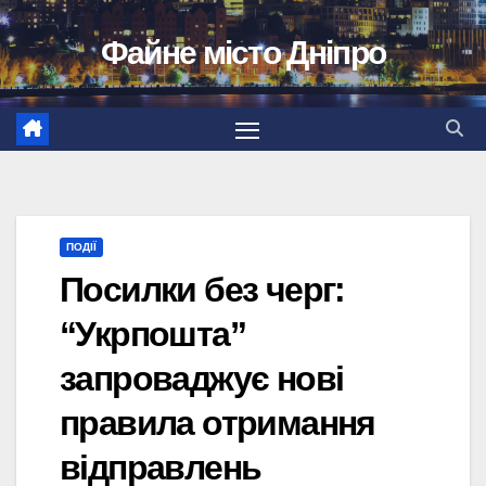
Перейти
Файне місто Дніпро
до
вмісту
ПОДІЇ
Посилки без черг:
“Укрпошта”
запроваджує нові
правила отримання
відправлень