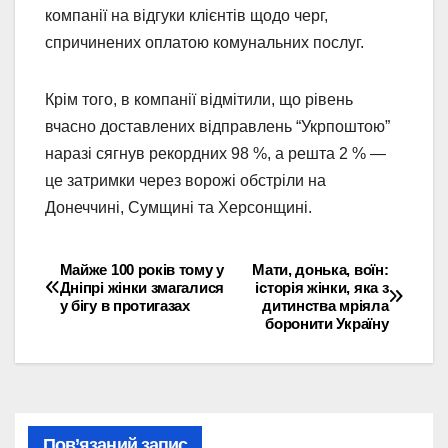
компанії на відгуки клієнтів щодо черг,
спричинених оплатою комунальних послуг.
Крім того, в компанії відмітили, що рівень
вчасно доставлених відправлень “Укрпоштою”
наразі сягнув рекордних 98 %, а решта 2 % —
це затримки через ворожі обстріли на
Донеччині, Сумщині та Херсонщині.
Майже 100 років тому у
Мати, донька, воїн:
Навігація
Дніпрі жінки змагалися
історія жінки, яка з
у бігу в протигазах
дитинства мріяла
записів
боронити Україну
Пов’язаний запис