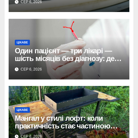
СЕР 6, 2026
ЦІКАВЕ
Один пацієнт — три лікарі —
шість місяців без діагнозу: де
ховається системна помилка
СЕР 6, 2026
ЦІКАВЕ
Мангал у стилі лофт: коли
практичність стає частиною
дизайну
СЕР 6, 2026