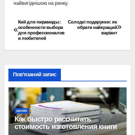
найвигіднішою на ринку.
Кий для пирамиды:
Солодкі подарунки: як
Навігація
особенности выбора
обрати найкращий
для профессионалов
варіант
записів
и любителей
Пов’язаний запис
ЦІКАВЕ
Как быстро рассчитать
стоимость изготовления книги