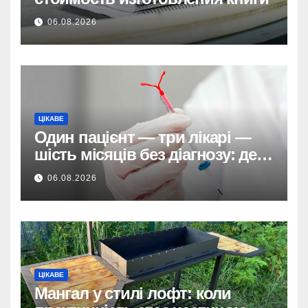
06.08.2026
ЦІКАВЕ
Один пацієнт — три лікарі —
шість місяців без діагнозу: де
ховається системна помилка
06.08.2026
ЦІКАВЕ
Мангал у стилі лофт: коли