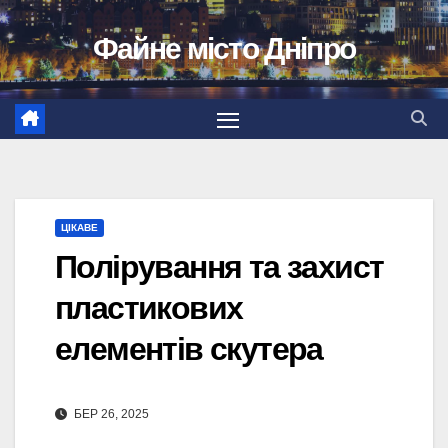
Перейти
Файне місто Дніпро
до
вмісту
ЦІКАВЕ
Полірування та захист
пластикових
елементів скутера
БЕР 26, 2025