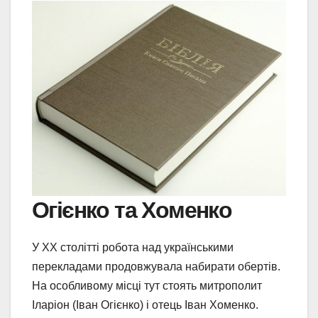
Огієнко та Хоменко
У XX столітті робота над українськими
перекладами продовжувала набирати обертів.
На особливому місці тут стоять митрополит
Іларіон (Іван Огієнко) і отець Іван Хоменко.