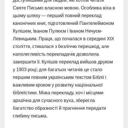
доступнішими для людей, які хотіли читати
Святе Письмо власною мовою. Особлива віха в
цьому шляху — перший повний переклад
канонічних книг, підготовлений Пантелеймоном
Кулішем, Іваном Пулюєм і Іваном Нечуєм-
Левицьким. Праця, що почалася в середині XIX
століття, стикалася з безліччю перешкод, але
наполегливість перекладачів дозволила
завершити її. Кулішів переклад вийшов друком
у 1903 році; для багатьох читачів це стало
першим повним українським текстом Біблії і
важливим кроком у розвитку національної
біблеїстики. Мова перекладу, хоч і місцями
архаїчна для сучасного вуха, зберегла
багатство образності й прагнення передати
глибину письма.