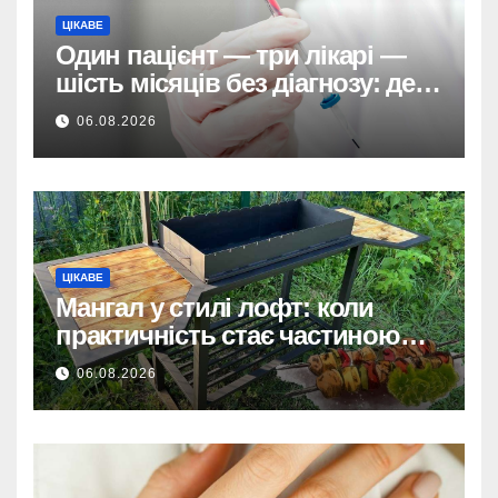
ЦІКАВЕ
Один пацієнт — три лікарі —
шість місяців без діагнозу: де
ховається системна помилка
06.08.2026
ЦІКАВЕ
Мангал у стилі лофт: коли
практичність стає частиною
дизайну
06.08.2026