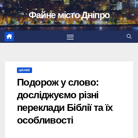
Перейти
Файне місто Дніпро
до
вмісту
ЦІКАВЕ
Подорож у слово:
досліджуємо різні
переклади Біблії та їх
особливості