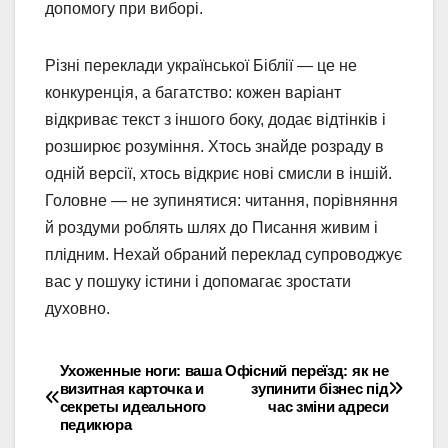
допомогу при виборі.
Різні переклади української Біблії — це не
конкуренція, а багатство: кожен варіант
відкриває текст з іншого боку, додає відтінків і
розширює розуміння. Хтось знайде розраду в
одній версії, хтось відкриє нові смисли в іншій.
Головне — не зупинятися: читання, порівняння
й роздуми роблять шлях до Писання живим і
плідним. Нехай обраний переклад супроводжує
вас у пошуку істини і допомагає зростати
духовно.
Ухоженные ноги: ваша
Офісний переїзд: як не
Навігація
визитная карточка и
зупинити бізнес під
секреты идеального
час зміни адреси
записів
педикюра