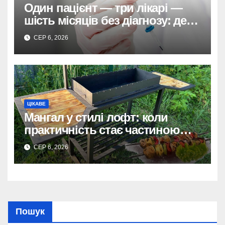
Один пацієнт — три лікарі —
шість місяців без діагнозу: де
ховається системна помилка
СЕР 6, 2026
ЦІКАВЕ
Мангал у стилі лофт: коли
практичність стає частиною
дизайну
СЕР 6, 2026
Пошук