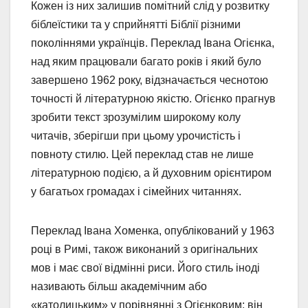
Кожен із них залишив помітний слід у розвитку
біблеїстики та у сприйнятті Біблії різними
поколіннями українців. Переклад Івана Огієнка,
над яким працювали багато років і який було
завершено 1962 року, відзначається чеснотою
точності й літературною якістю. Огієнко прагнув
зробити текст зрозумілим широкому колу
читачів, зберігши при цьому урочистість і
повноту стилю. Цей переклад став не лише
літературною подією, а й духовним орієнтиром
у багатьох громадах і сімейних читаннях.
Переклад Івана Хоменка, опублікований у 1963
році в Римі, також виконаний з оригінальних
мов і має свої відмінні риси. Його стиль іноді
називають більш академічним або
«католицьким» у порівнянні з Огієнковим; він