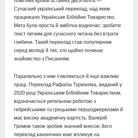
помітних кроків останніх десятиліть —
Сучасний український переклад, над яким
працювало Українське Біблійне Товариство.
Мета була проста й амбітна водночас: зробити
текст легким для сучасного читача без втрати
глибини. Такий переклад став популярним
серед молоді й тих, хто щойно починає
знайомство з Писанням.
Паралельно з ним з’являються й інші важливі
праці. Переклад Рафаїла Турконяка, виданий у
2020 році Українським Біблійним Товариством,
відзначається ретельною роботою з
гебрейськими та грецькими першоджерелами й
має високу академічну вартість. Валерій
Громов також зробив значний внесок: його
переклад канонічних книг вплинув на