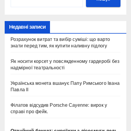
Недавні записи
Розрахунок витрат та вибір суміші: що варто
знати перед тим, як купити наливну підлогу
Як носити корсет у повсякденному гардеробі без
надмірної театральності
Українська монета вшанує Папу Римського Івана
Павла II
Філатов відсудив Porsche Cayenne: вирок у
справі про фейк.
Отруйний бенкет: сироїжки з лісосмуги ледь