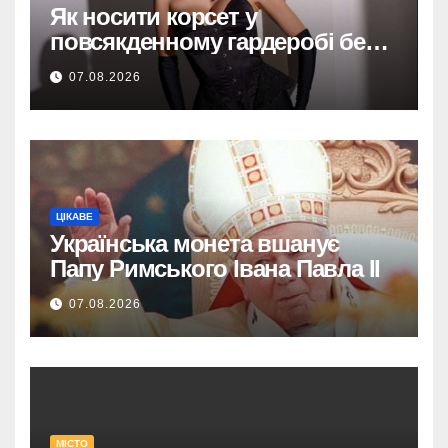
Як носити корсет у
повсякденному гардеробі без
надмірної театральності
07.08.2026
ЦІКАВЕ
Українська монета вшанує
Папу Римського Івана Павла II
07.08.2026
МІСТО