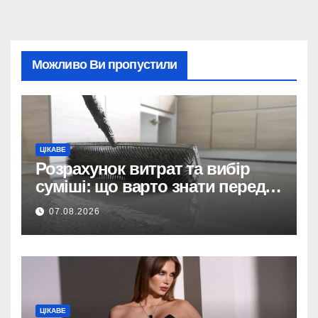
Можливо Ви пропустили
ЦІКАВЕ
Розрахунок витрат та вибір
суміші: що варто знати перед
тим, як купити наливну підлогу
07.08.2026
ЦІКАВЕ