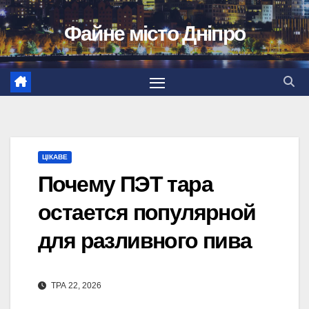
Перейти
Файне місто Дніпро
до
вмісту
ЦІКАВЕ
Почему ПЭТ тара
остается популярной
для разливного пива
ТРА 22, 2026