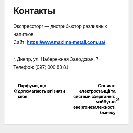
Контакты
Экспрессторг — дистрибьютор разливных
напитков
Сайт:
https://www.maxima-metall.com.ua/
г. Днепр, ул. Набережная Заводская, 7
Телефон: (097) 000 88 81
Парфуми, що
Сонячні
Навігація
допомагають впізнати
електростанції та
себе
системи зберігання:
записів
майбутнє
енергонезалежності
бізнесу