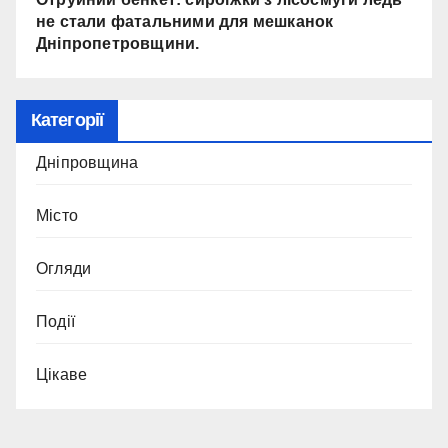
не стали фатальними для мешканок
Дніпропетровщини.
Категорії
Дніпровщина
Місто
Огляди
Події
Цікаве