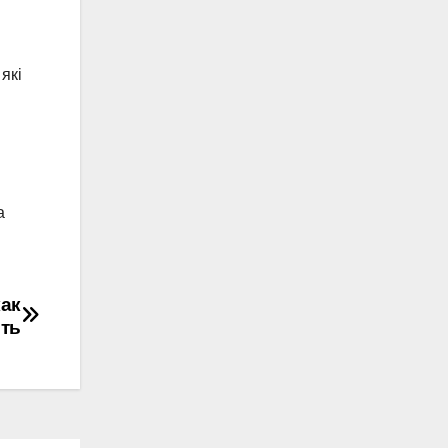
які
а
как
ть