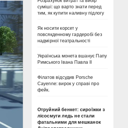
Розрахунок витрат та вибір
суміші: що варто знати перед
тим, як купити наливну підлогу
Як носити корсет у
повсякденному гардеробі без
надмірної театральності
Українська монета вшанує Папу
Римського Івана Павла II
Філатов відсудив Porsche
Cayenne: вирок у справі про
фейк.
Отруйний бенкет: сироїжки з
лісосмуги ледь не стали
фатальними для мешканок