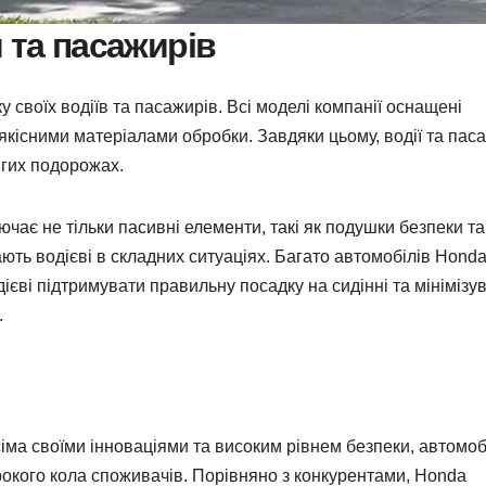
 та пасажирів
 своїх водіїв та пасажирів. Всі моделі компанії оснащені
оякісними матеріалами обробки. Завдяки цьому, водії та пас
вгих подорожах.
чає не тільки пасивні елементи, такі як подушки безпеки та
ають водієві в складних ситуаціях. Багато автомобілів Hond
єві підтримувати правильну посадку на сидінні та мінімізу
.
усіма своїми інноваціями та високим рівнем безпеки, автомоб
кого кола споживачів. Порівняно з конкурентами, Honda