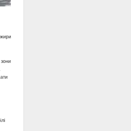
ажири
 зони
a
вати
ілі