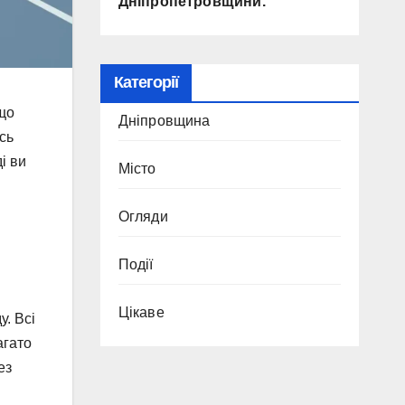
Дніпропетровщини.
Категорії
 що
Дніпровщина
сь
і ви
Місто
Огляди
Події
Цікаве
у. Всі
агато
ез