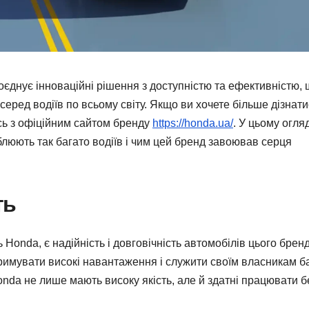
єднує інноваційні рішення з доступністю та ефективністю,
серед водіїв по всьому світу. Якщо ви хочете більше дізнати
сь з офіційним сайтом бренду
https://honda.ua/
. У цьому огляд
люють так багато водіїв і чим цей бренд завоював серця
ть
Honda, є надійність і довговічність автомобілів цього бренд
римувати високі навантаження і служити своїм власникам б
Honda не лише мають високу якість, але й здатні працювати б