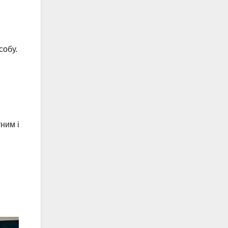
собу.
ним і