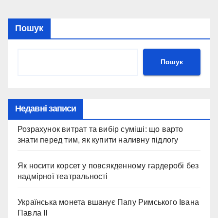
Пошук
Пошук
Недавні записи
Розрахунок витрат та вибір суміші: що варто
знати перед тим, як купити наливну підлогу
Як носити корсет у повсякденному гардеробі без
надмірної театральності
Українська монета вшанує Папу Римського Івана
Павла II