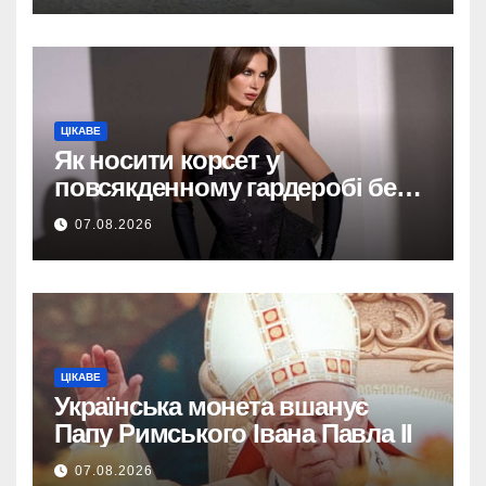
ЦІКАВЕ
Як носити корсет у
повсякденному гардеробі без
надмірної театральності
07.08.2026
ЦІКАВЕ
Українська монета вшанує
Папу Римського Івана Павла II
07.08.2026