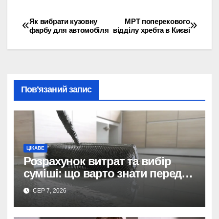
Як вибрати кузовну
МРТ поперекового
Навігація
фарбу для автомобіля
відділу хребта в Києві
записів
Пов’язаний запис
ЦІКАВЕ
Розрахунок витрат та вибір
суміші: що варто знати перед
тим, як купити наливну підлогу
СЕР 7, 2026