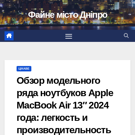
Перейти
Файне місто Дніпро
до
вмісту
ЦІКАВЕ
Обзор модельного
ряда ноутбуков Apple
MacBook Air 13″ 2024
года: легкость и
производительность