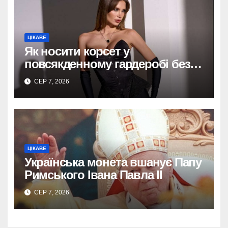
ЦІКАВЕ
Як носити корсет у
повсякденному гардеробі без
надмірної театральності
СЕР 7, 2026
ЦІКАВЕ
Українська монета вшанує Папу
Римського Івана Павла II
СЕР 7, 2026