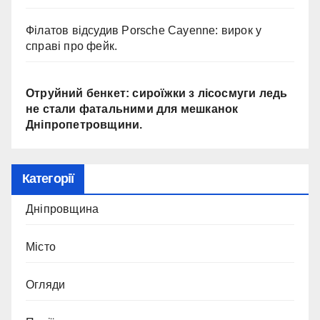
Філатов відсудив Porsche Cayenne: вирок у
справі про фейк.
Отруйний бенкет: сироїжки з лісосмуги ледь
не стали фатальними для мешканок
Дніпропетровщини.
Категорії
Дніпровщина
Місто
Огляди