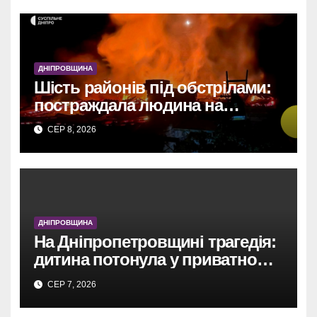
ДНІПРОВЩИНА
Шість районів під обстрілами:
постраждала людина на
Дніпропетровщині
СЕР 8, 2026
ДНІПРОВЩИНА
На Дніпропетровщині трагедія:
дитина потонула у приватному
басейні.
СЕР 7, 2026