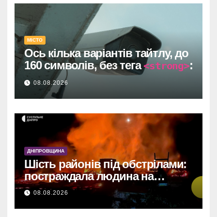
МІСТО
Ось кілька варіантів тайтлу, до
160 символів, без тега
:
<strong>
Один прямий договір на 735
08.08.2026
тисяч у Дніпрі: супровід
відеоспостереження після
провалу торгів.
У Дніпрі: 735 тисяч за прямим
договором на
ДНІПРОВЩИНА
відеоспостереження після
Шість районів під обстрілами:
зірваних торгів.
постраждала людина на
Дніпропетровщині
Дніпро: 735 тис. на
08.08.2026
відеоспостереження за