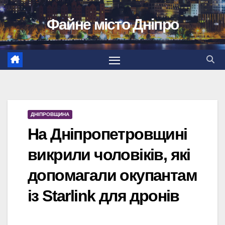
Перейти
Файне місто Дніпро
до
вмісту
ДНІПРОВЩИНА
На Дніпропетровщині
викрили чоловіків, які
допомагали окупантам
із Starlink для дронів