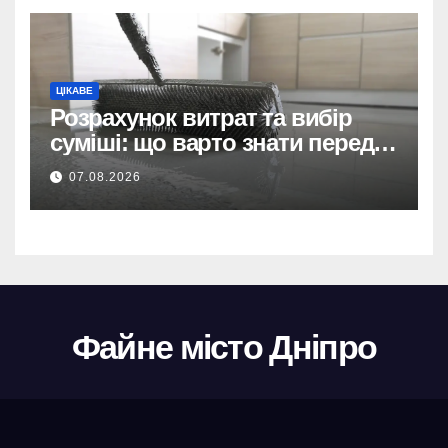
прямим договором після
невдалих торгів.
ЦІКАВЕ
Розрахунок витрат та вибір
суміші: що варто знати перед
тим, як купити наливну підлогу
07.08.2026
Файне місто Дніпро