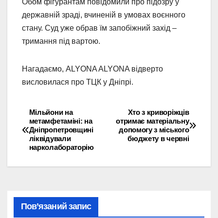
Обом фігурантам повідомили про підозру у
державній зраді, вчиненій в умовах воєнного
стану. Суд уже обрав їм запобіжний захід –
тримання під вартою.
Нагадаємо, ALYONA ALYONA відверто
висловилася про ТЦК у Дніпрі.
Мільйони на
Хто з криворіжців
Навігація
метамфетаміні: на
отримає матеріальну
Дніпропетровщині
допомогу з міського
записів
ліквідували
бюджету в червні
нарколабораторію
Пов’язаний запис