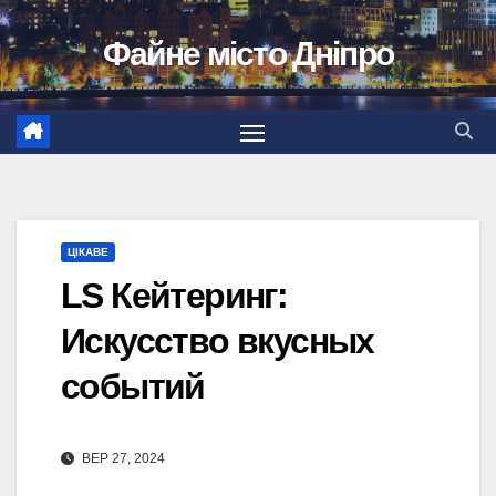
Перейти
Файне місто Дніпро
до
вмісту
ЦІКАВЕ
LS Кейтеринг:
Искусство вкусных
событий
ВЕР 27, 2024