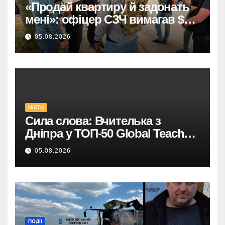
«Продай квартиру й задонать
мені»: офіцер СЗЧ вимагав $10
тисяч у військового.
05.08.2026
МІСТО
Сила слова: Вчителька з
Дніпра у ТОП-50 Global Teacher
Prize Ukraine
05.08.2026
ПОДІЇ