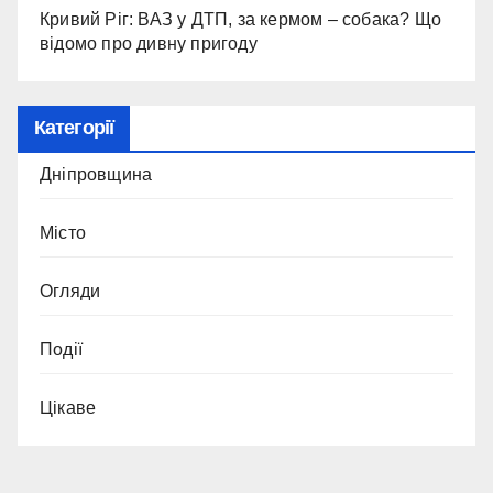
Кривий Ріг: ВАЗ у ДТП, за кермом – собака? Що
відомо про дивну пригоду
Категорії
Дніпровщина
Місто
Огляди
Події
Цікаве