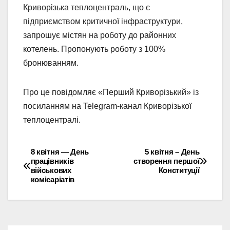
Криворізька теплоцентраль, що є
підприємством критичної інфраструктури,
запрошує містян на роботу до районних
котелень. Пропонують роботу з 100%
бронюванням.
Про це повідомляє «Перший Криворізький» із
посиланням на Telegram-канал Криворізької
теплоцентралі.
8 квітня — День
5 квітня – День
Навігація
працівників
створення першої
військових
Конституції
записів
комісаріатів