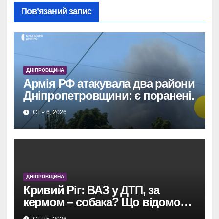
Пов’язаний запис
ДНІПРОВЩИНА
Армія РФ атакувала два райони
Дніпропетровщини: є поранені.
СЕР 6, 2026
ДНІПРОВЩИНА
Кривий Ріг: ВАЗ у ДТП, за
кермом – собака? Що відомо
про дивну пригоду