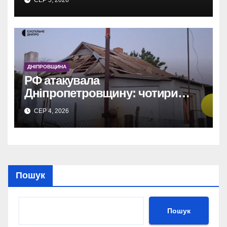
СЕР 5, 2026
ДНІПРОВЩИНА
РФ атакувала
Дніпропетровщину: чотири
райони під ударом, є поранені.
СЕР 4, 2026
Пошук
Пошук