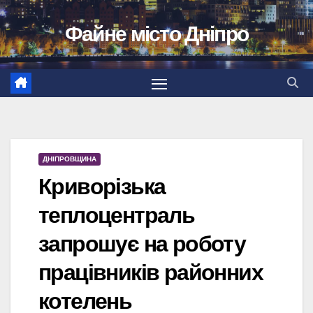
Перейти
Файне місто Дніпро
до
вмісту
ДНІПРОВЩИНА
Криворізька
теплоцентраль
запрошує на роботу
працівників районних
котелень