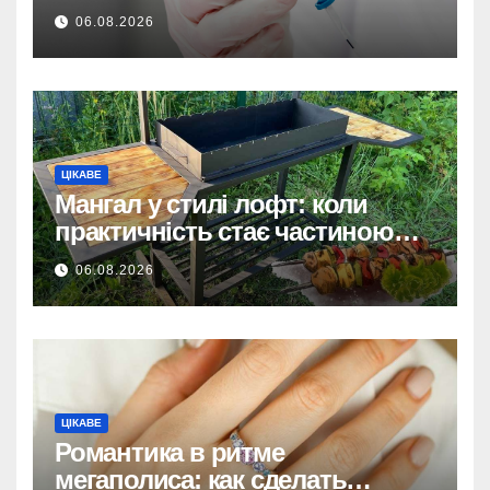
ховається системна помилка
06.08.2026
ЦІКАВЕ
Мангал у стилі лофт: коли
практичність стає частиною
дизайну
06.08.2026
ЦІКАВЕ
Романтика в ритме
мегаполиса: как сделать