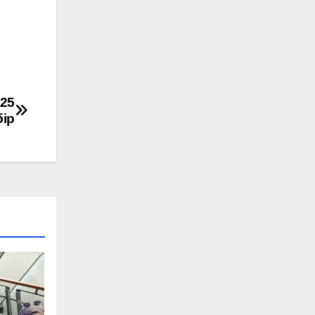
025
бір