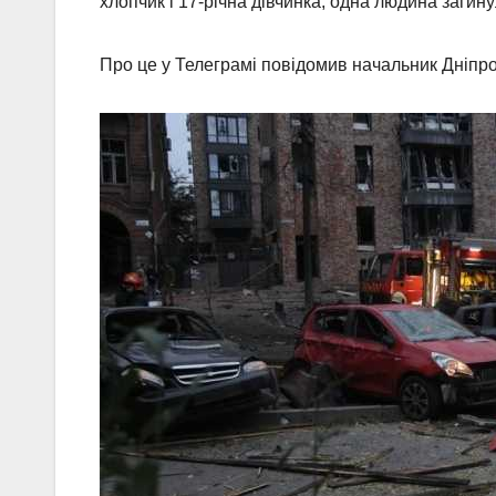
хлопчик і 17-річна дівчинка, одна людина загину
Про це у Телеграмі повідомив начальник Дніпр