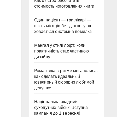
Как быстро рассчитать
стоимость изготовления книги
Один пацієнт — три лікарі —
шість місяців без діагнозу: де
ховається системна помилка
Мангал у стилі лофт: коли
практичність стає частиною
дизайну
Романтика в ритме мегаполиса:
как сделать идеальный
ювелирный сюрприз любимой
девушке
Національна академія
сухопутних військ: Вступна
кампанія до 1 вересня!