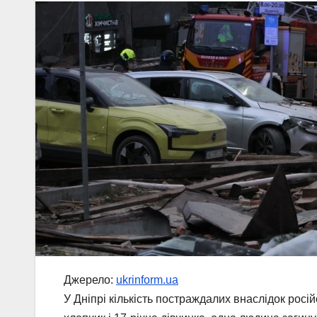
Джерело:
ukrinform.ua
У Дніпрі кількість постраждалих внаслідок росі