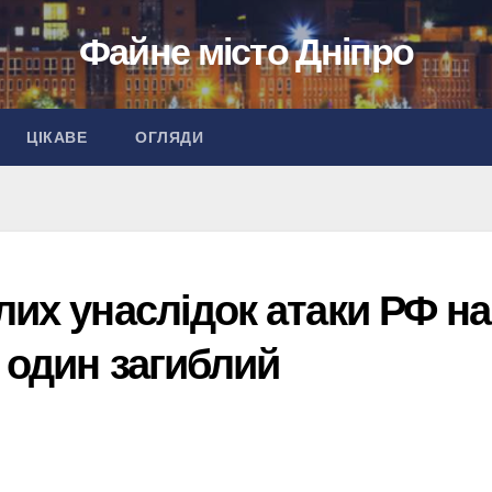
Файне місто Дніпро
ЦІКАВЕ
ОГЛЯДИ
лих унаслідок атаки РФ на
, один загиблий