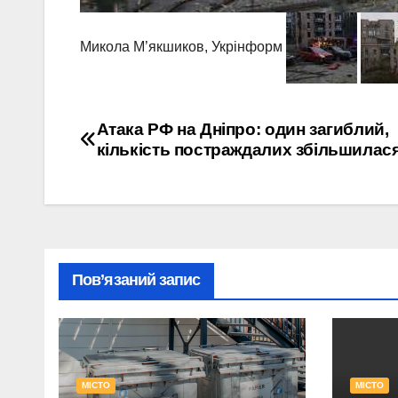
Микола М’якшиков, Укрінформ
Навігація
Атака РФ на Дніпро: один загиблий,
кількість постраждалих збільшилася
записів
Пов’язаний запис
МІСТО
МІСТО