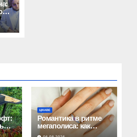
а:
о
ЦІКАВЕ
офт:
Романтика в ритме
ь
мегаполиса: как
сделать идеальный