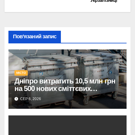
Укрзалізниці
Пов’язаний запис
МІСТО
Дніпро витратить 10,5 млн грн
на 500 нових сміттєвих
контейнерів.
СЕР 6, 2026