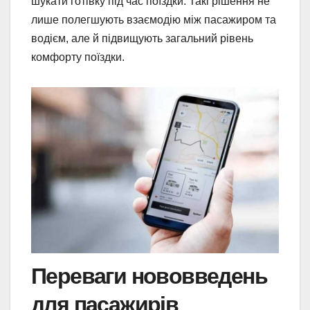
шукати готівку під час поїздки. Такі рішення не
лише полегшують взаємодію між пасажиром та
водієм, але й підвищують загальний рівень
комфорту поїздки.
Переваги нововведень
для пасажирів