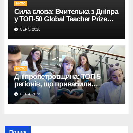
МІСТО
Сила слова: Вчителька з Дніпра
у ТОП-50 Global Teacher Prize
Ukraine
СЕР 5, 2026
МІСТО
Дніпропетровщина: ТОП-5
регіонів, що привабили
абітурієнтів
СЕР 4, 2026
Пошук