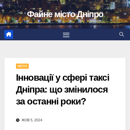
Перейти
Файне місто Дніпро
до
вмісту
МІСТО
Інновації у сфері таксі
Дніпра: що змінилося
за останні роки?
ЖОВ 5, 2024