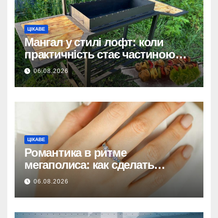
ЦІКАВЕ
Мангал у стилі лофт: коли
практичність стає частиною
дизайну
06.08.2026
ЦІКАВЕ
Романтика в ритме
мегаполиса: как сделать
идеальный ювелирный
06.08.2026
сюрприз любимой девушке