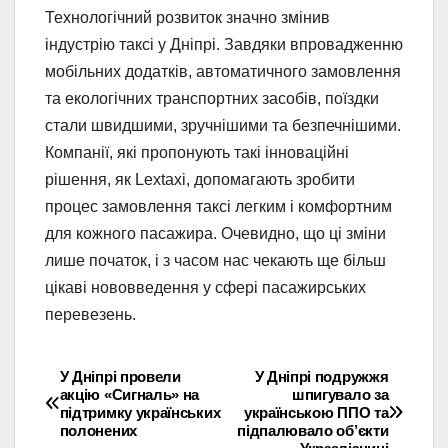
Технологічний розвиток значно змінив
індустрію таксі у Дніпрі. Завдяки впровадженню
мобільних додатків, автоматичного замовлення
та екологічних транспортних засобів, поїздки
стали швидшими, зручнішими та безпечнішими.
Компанії, які пропонують такі інноваційні
рішення, як Lextaxi, допомагають зробити
процес замовлення таксі легким і комфортним
для кожного пасажира. Очевидно, що ці зміни
лише початок, і з часом нас чекають ще більш
цікаві нововведення у сфері пасажирських
перевезень.
У Дніпрі провели
У Дніпрі подружжя
Навігація
акцію «Сигналь» на
шпигувало за
підтримку українських
українською ППО та
записів
полонених
підпалювало об’єкти