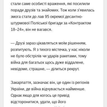
стали саме особисті враження, які посилили
поради друзів та знайомих. Тож коли з’явилась
змога стати до лав 95 окремої десантно-
штурмової Поліської бригади за «Контрактом
18‒24», він не вагався.
— Друзі зараз цікавляться моїм рішенням,
розпитують. Я з тихого містечка, у нас ніколи
не було обстрілів чи ударів ракетами, тому
війна для багатьох щось дуже віддалене,
невідоме, страшне, — ділиться рекрут.
Закарпаття, зазначає він, це один із регіонів
України, де війна відчувається найменше.
Однак якщо для когось це привід
відсторонитися, удати, що його