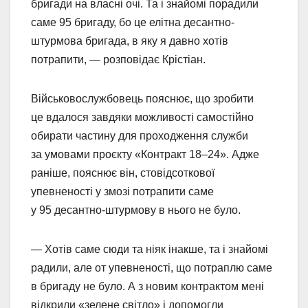
бригади на власні очі. Та і знайомі порадили
саме 95 бригаду, бо це елітна десантно-
штурмова бригада, в яку я давно хотів
потрапити, — розповідає Крістіан.
Військовослужбовець пояснює, що зробити
це вдалося завдяки можливості самостійно
обирати частину для проходження служби
за умовами проєкту «Контракт 18‒24». Адже
раніше, пояснює він, стовідсоткової
упевненості у змозі потрапити саме
у 95 десантно-штурмову в нього не було.
— Хотів саме сюди та ніяк інакше, та і знайомі
радили, але от упевненості, що потраплю саме
в бригаду не було. А з новим контрактом мені
відкрили «зелене світло» і допомогли