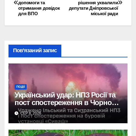
допомоги та
рішення ухвалили
записів
отримання довідок
депутати Дніпровської
для ВПО
міської ради
Пов’язаний запис
ПОДІЇ
Український удар: НПЗ Росії та
пост спостереження в Чорному
морі вражені.
СЕР 8, 2026