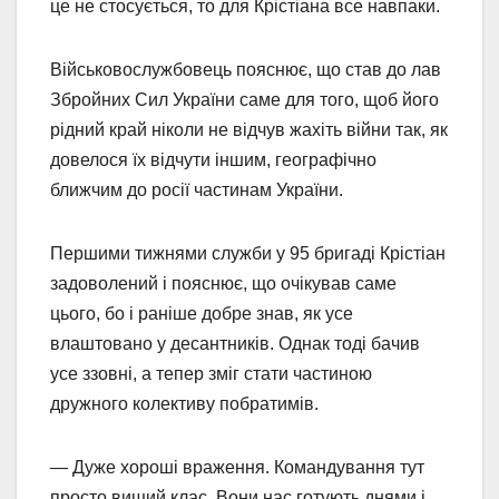
це не стосується, то для Крістіана все навпаки.
Військовослужбовець пояснює, що став до лав
Збройних Сил України саме для того, щоб його
рідний край ніколи не відчув жахіть війни так, як
довелося їх відчути іншим, географічно
ближчим до росії частинам України.
Першими тижнями служби у 95 бригаді Крістіан
задоволений і пояснює, що очікував саме
цього, бо і раніше добре знав, як усе
влаштовано у десантників. Однак тоді бачив
усе ззовні, а тепер зміг стати частиною
дружного колективу побратимів.
— Дуже хороші враження. Командування тут
просто вищий клас. Вони нас готують днями і