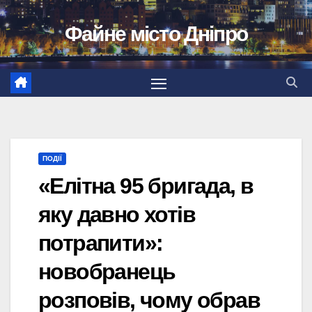
Перейти
Файне місто Дніпро
до
вмісту
ПОДІЇ
«Елітна 95 бригада, в
яку давно хотів
потрапити»:
новобранець
розповів, чому обрав