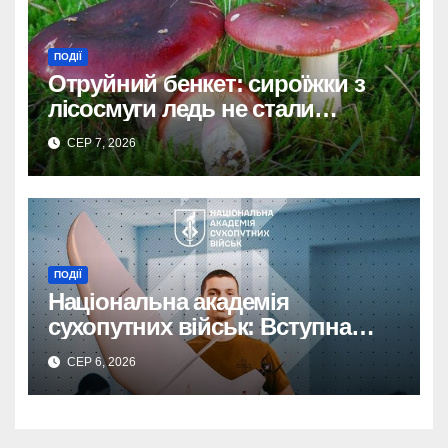
ПОДІЇ
Отруйний бенкет: сироїжки з
лісосмуги ледь не стали
фатальними для мешканок
СЕР 7, 2026
Дніпропетровщини.
ПОДІЇ
Національна академія
сухопутних військ: Вступна
кампанія до 1 вересня!
СЕР 6, 2026