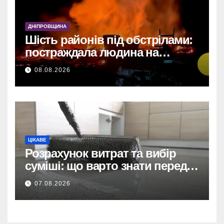
У Дніпрі: 735 тисяч за прямим
договором на
ДНІПРОВЩИНА
відеоспостереження після
Шість районів під обстрілами:
зірваних торгів.
постраждала людина на
Дніпропетровщині
Дніпро: 735 тис. на
08.08.2026
відеоспостереження за
прямим договором після
невдалих торгів.
ЦІКАВЕ
Розрахунок витрат та вибір
суміші: що варто знати перед
тим, як купити наливну підлогу
07.08.2026