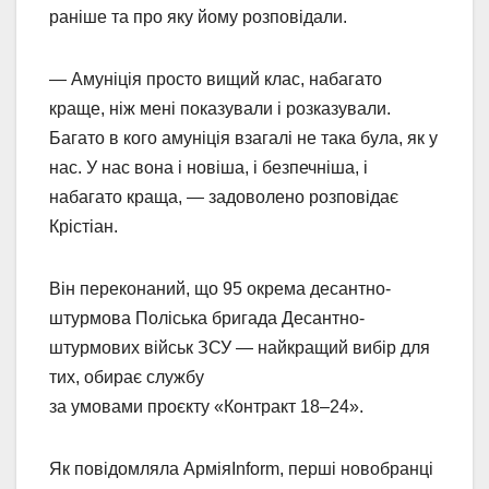
раніше та про яку йому розповідали.
— Амуніція просто вищий клас, набагато
краще, ніж мені показували і розказували.
Багато в кого амуніція взагалі не така була, як у
нас. У нас вона і новіша, і безпечніша, і
набагато краща, — задоволено розповідає
Крістіан.
Він переконаний, що 95 окрема десантно-
штурмова Поліська бригада Десантно-
штурмових військ ЗСУ — найкращий вибір для
тих, обирає службу
за умовами проєкту «Контракт 18‒24».
Як повідомляла АрміяInform, перші новобранці