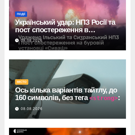
ПОДІЇ
Український удар: НПЗ Росії та
пост спостереження в
Чорному морі вражені.
08.08.2026
МІСТО
Ось кілька варіантів тайтлу, до
160 символів, без тега
:
<strong>
Один прямий договір на 735
08.08.2026
тисяч у Дніпрі: супровід
відеоспостереження після
провалу торгів.