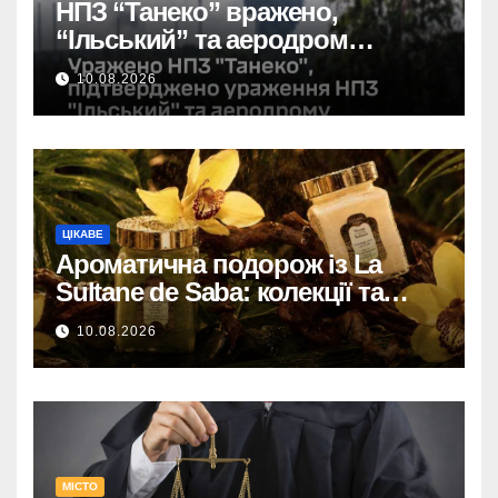
НПЗ “Танеко” вражено,
“Ільський” та аеродром
пошкоджено: сили оборони
10.08.2026
завдали удару.
ЦІКАВЕ
Ароматична подорож із La
Sultane de Saba: колекції та
ритуали в каталозі Космі
10.08.2026
МІСТО