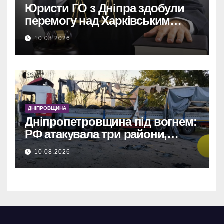
Юристи ГО з Дніпра здобули
перемогу над Харківським
адмінсудом у Верховному Суді.
10.08.2026
ДНІПРОВЩИНА
Дніпропетровщина під вогнем:
РФ атакувала три райони,
понівечено заправку, авто та
10.08.2026
трактори.