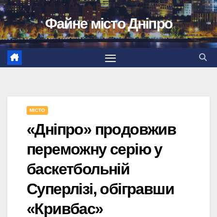
Перейти
Файне місто Дніпро
до
вмісту
МІСТО
«Дніпро» продовжив
переможну серію у
баскетбольній
Суперлізі, обігравши
«Кривбас»