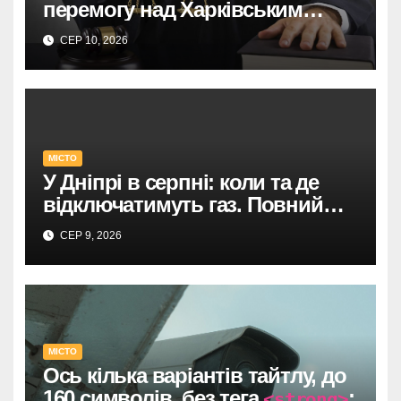
перемогу над Харківським
адмінсудом у Верховному Суді.
СЕР 10, 2026
МІСТО
У Дніпрі в серпні: коли та де
відключатимуть газ. Повний
список адрес і термінів.
СЕР 9, 2026
МІСТО
Ось кілька варіантів тайтлу, до
160 символів, без тега
:
<strong>