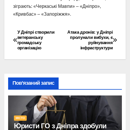
зіграють: «Черкаські Мавпи» – «Дніпро»,
«Кривбас» – «Запоріжжя».
У Дніпрі створили
Атака дронів: у Дніпрі
Навігація
ветеранську
пролунали вибухи, є
громадську
руйнування
записів
організацію
інфраструктури
Пов’язаний запис
МІСТО
Юристи ГО з Дніпра здобули