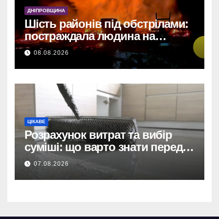
договором на
ДНІПРОВЩИНА
відеоспостереження після
Шість районів під обстрілами:
зірваних торгів.
постраждала людина на
Дніпропетровщині
Дніпро: 735 тис. на
08.08.2026
відеоспостереження за
прямим договором після
невдалих торгів.
ЦІКАВЕ
Розрахунок витрат та вибір
суміші: що варто знати перед
тим, як купити наливну підлогу
07.08.2026