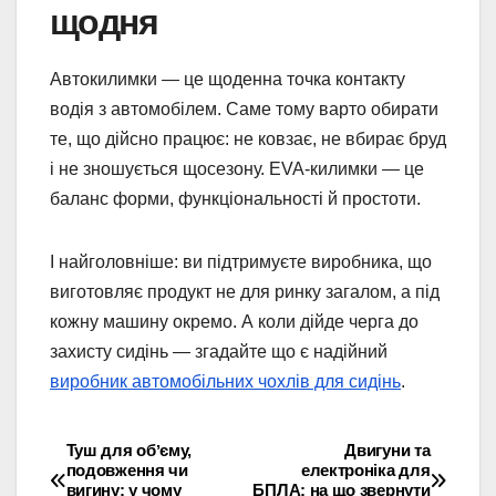
щодня
Автокилимки — це щоденна точка контакту
водія з автомобілем. Саме тому варто обирати
те, що дійсно працює: не ковзає, не вбирає бруд
і не зношується щосезону. EVA‑килимки — це
баланс форми, функціональності й простоти.
І найголовніше: ви підтримуєте виробника, що
виготовляє продукт не для ринку загалом, а під
кожну машину окремо. А коли дійде черга до
захисту сидінь — згадайте що є надійний
виробник автомобільних чохлів для сидінь
.
Туш для обʼєму,
Двигуни та
Навігація
подовження чи
електроніка для
вигину: у чому
БПЛА: на що звернути