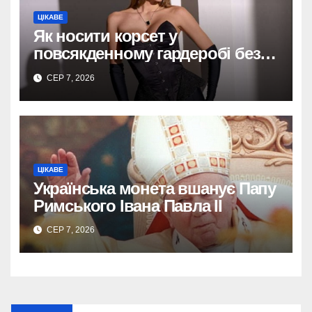
ЦІКАВЕ
Як носити корсет у
повсякденному гардеробі без
надмірної театральності
СЕР 7, 2026
ЦІКАВЕ
Українська монета вшанує Папу
Римського Івана Павла II
СЕР 7, 2026