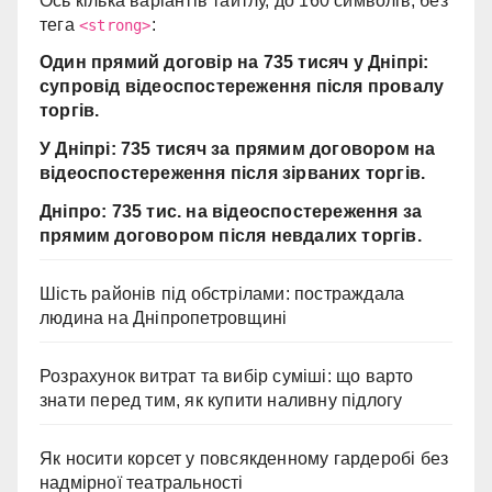
Ось кілька варіантів тайтлу, до 160 символів, без
тега
:
<strong>
Один прямий договір на 735 тисяч у Дніпрі:
супровід відеоспостереження після провалу
торгів.
У Дніпрі: 735 тисяч за прямим договором на
відеоспостереження після зірваних торгів.
Дніпро: 735 тис. на відеоспостереження за
прямим договором після невдалих торгів.
Шість районів під обстрілами: постраждала
людина на Дніпропетровщині
Розрахунок витрат та вибір суміші: що варто
знати перед тим, як купити наливну підлогу
Як носити корсет у повсякденному гардеробі без
надмірної театральності