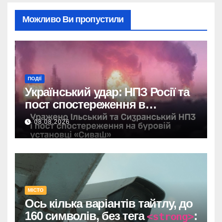
Можливо Ви пропустили
ПОДІЇ
Український удар: НПЗ Росії та
пост спостереження в
Чорному морі вражені.
08.08.2026
МІСТО
Ось кілька варіантів тайтлу, до
160 символів, без тега
:
<strong>