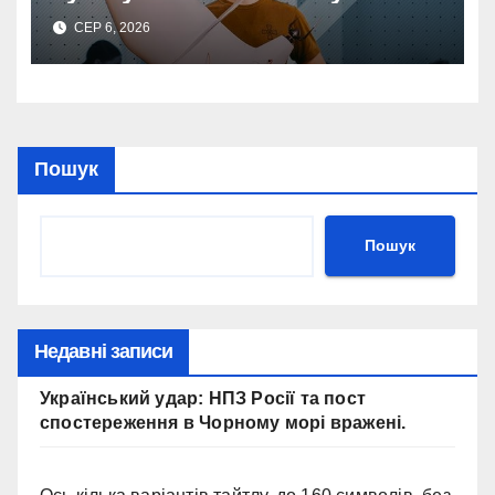
кампанія до 1 вересня!
СЕР 6, 2026
Пошук
Пошук
Недавні записи
Український удар: НПЗ Росії та пост
спостереження в Чорному морі вражені.