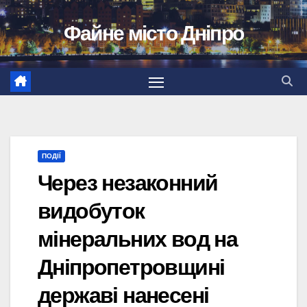
Перейти
Файне місто Дніпро
до
вмісту
ПОДІЇ
Через незаконний
видобуток
мінеральних вод на
Дніпропетровщині
державі нанесені