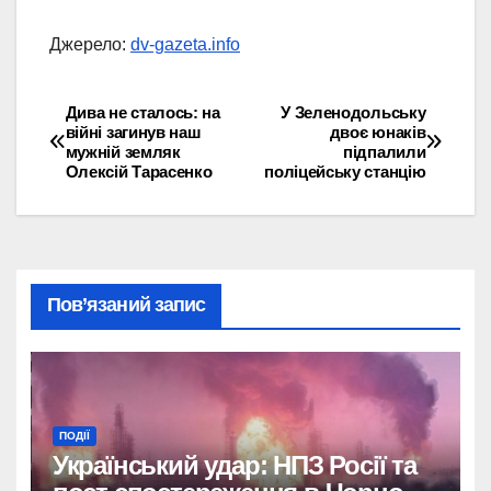
Джерело:
dv-gazeta.info
Дива не сталось: на
У Зеленодольську
Навігація
війні загинув наш
двоє юнаків
мужній земляк
підпалили
записів
Олексій Тарасенко
поліцейську станцію
Пов’язаний запис
ПОДІЇ
Український удар: НПЗ Росії та