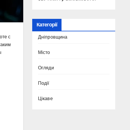
Категорії
оте с
Дніпровщина
таким
ы
Місто
Огляди
Події
Цікаве