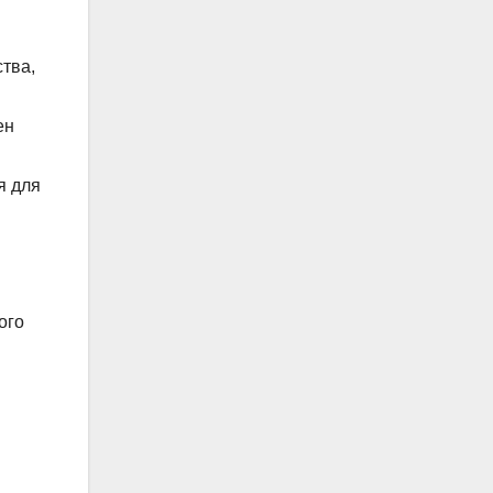
тва,
ен
я для
ого