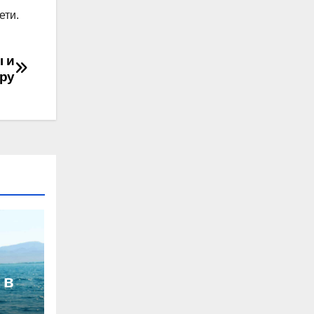
ети.
ы и
ру
 в