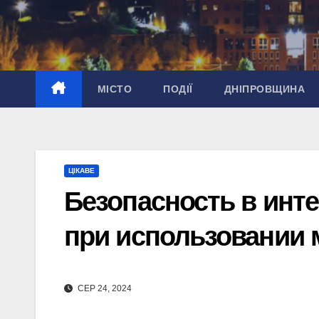
Перейти
до
вмісту
МІСТО
ПОДІЇ
ДНІПРОВЩИНА
ЦІКАВЕ
Безопасность в инте
при использовании 
СЕР 24, 2024