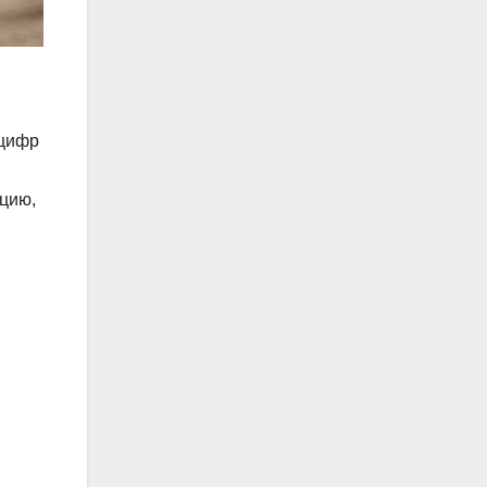
 цифр
цию,