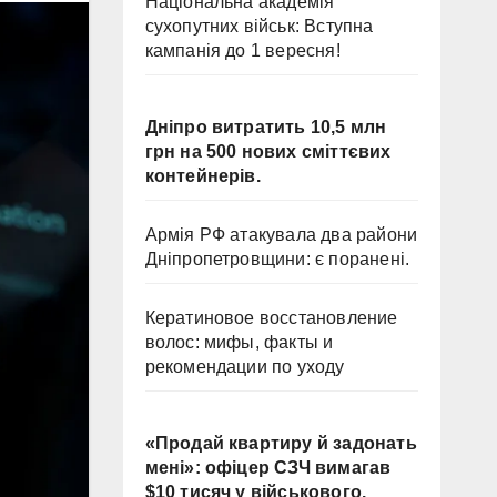
Національна академія
сухопутних військ: Вступна
кампанія до 1 вересня!
Дніпро витратить 10,5 млн
грн на 500 нових сміттєвих
контейнерів.
Армія РФ атакувала два райони
Дніпропетровщини: є поранені.
Кератиновое восстановление
волос: мифы, факты и
рекомендации по уходу
«Продай квартиру й задонать
мені»: офіцер СЗЧ вимагав
$10 тисяч у військового.