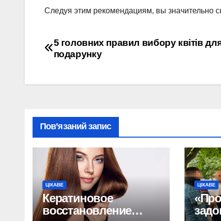
Следуя этим рекомендациям, вы значительно сн
Навігація
5 головних правил вибору квітів дл
подарунку
записів
Пов’язаний запис
ЦІКАВЕ
ЦІКАВЕ
Кератиновое
«Про
восстановление
задо