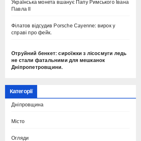
Українська монета вшанує Папу Римського Івана
Павла II
Філатов відсудив Porsche Cayenne: вирок у
справі про фейк.
Отруйний бенкет: сироїжки з лісосмуги ледь
не стали фатальними для мешканок
Дніпропетровщини.
Категорії
Дніпровщина
Місто
Огляди