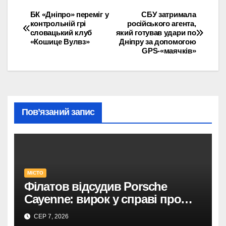
БК «Дніпро» переміг у
СБУ затримала
Навігація
контрольній грі
російського агента,
словацький клуб
який готував удари по
записів
«Кошице Вулвз»
Дніпру за допомогою
GPS-«маячків»
Пов’язаний запис
МІСТО
Філатов відсудив Porsche
Cayenne: вирок у справі про
фейк.
СЕР 7, 2026