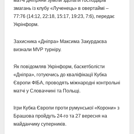
матчі дніпряни зуміли здолати господарів
змагань із клубу «Лученець» в овертаймі –
77:76 (14:12, 22:18, 15:17, 19:23, 7:6), передає
Укрінформ.
Захисника «Дніпра» Максима Закурдаєва
визнали MVP турніру.
Як повідомляв Укрінформ, баскетболісти
«Дніпра», готуючись до кваліфікації Кубка
Європи ФІБА, проводять міжнародні контрольні
матчі у Словаччині та Польщі.
Ігри Кубка Європи проти румунської «Корони» з
Брашова пройдуть 24-го та 27 вересня на
майданчику суперників.