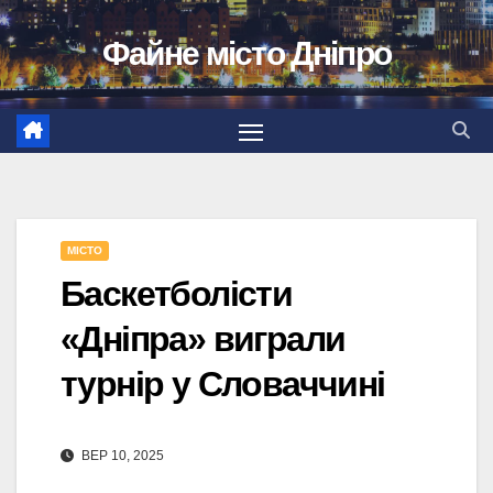
Перейти
Файне місто Дніпро
до
вмісту
МІСТО
Баскетболісти
«Дніпра» виграли
турнір у Словаччині
ВЕР 10, 2025