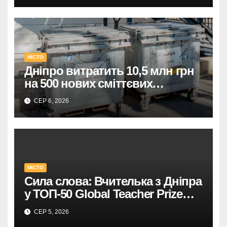
МІСТО
Дніпро витратить 10,5 млн грн
на 500 нових сміттєвих
контейнерів.
СЕР 6, 2026
МІСТО
Сила слова: Вчителька з Дніпра
у ТОП-50 Global Teacher Prize
Ukraine
СЕР 5, 2026