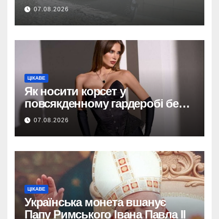
тим, як купити наливну підлогу
07.08.2026
ЦІКАВЕ
Як носити корсет у
повсякденному гардеробі без
надмірної театральності
07.08.2026
ЦІКАВЕ
Українська монета вшанує
Папу Римського Івана Павла II