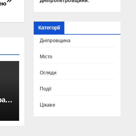
Дніпропетровщини.
кею
Категорії
Дніпровщина
Місто
Огляди
Події
ра у
Цікаве
cher