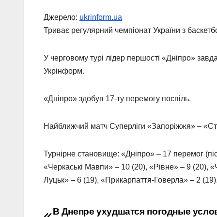
Джерело:
ukrinform.ua
Триває регулярний чемпіонат України з баскетб
У черговому турі лідер першості «Дніпро» завдав
Укрінформ.
«Дніпро» здобув 17-ту перемогу поспіль.
Найближчий матч Суперліги «Запоріжжя» – «Ста
Турнірне становище: «Дніпро» – 17 перемог (післ
«Черкаські Мавпи» – 10 (20), «Рівне» – 9 (20), 
Луцьк» – 6 (19), «Прикарпаття-Говерла» – 2 (19)
Навігація
В Днепре ухудшатся погодные услов