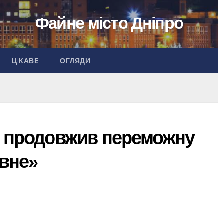
Файне місто Дніпро
ЦІКАВЕ
ОГЛЯДИ
» продовжив переможну
івне»