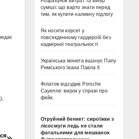
Розрахунок витрат та вибір
суміші: що варто знати перед
тим, як купити наливну підлогу
Як носити корсет у
ередає
повсякденному гардеробі без
надмірної театральності
Українська монета вшанує Папу
Римського Івана Павла II
Філатов відсудив Porsche
Cayenne: вирок у справі про
фейк.
),
Отруйний бенкет: сироїжки з
лісосмуги ледь не стали
фатальними для мешканок
вся