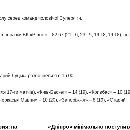
олу серед команд чоловічої Суперліги.
 поразки БК «Рівне» – 82:67 (21:16, 23:15, 19:18, 19:18), п
рий Луцьк» розпочнеться о 16.00.
я 17-ти матчів), «Київ-Баскет» – 14 (19), «Кривбас» – 10 (19
«Черкаські Мавпи» – 10 (20), «Запоріжжя» – 8 (19), «Старий
.
ия: на
«Дніпро» мінімально поступи