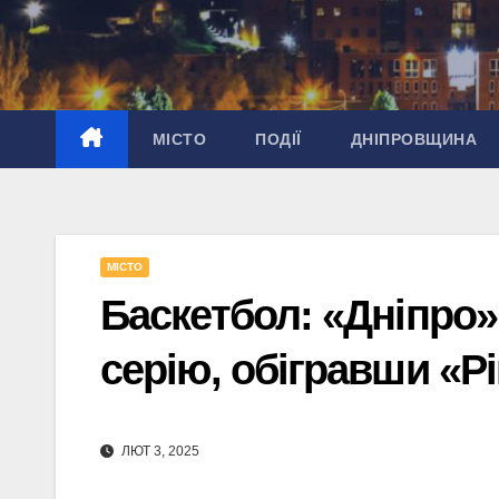
Перейти
до
вмісту
МІСТО
ПОДІЇ
ДНІПРОВЩИНА
МІСТО
Баскетбол: «Дніпро
серію, обігравши «Р
ЛЮТ 3, 2025