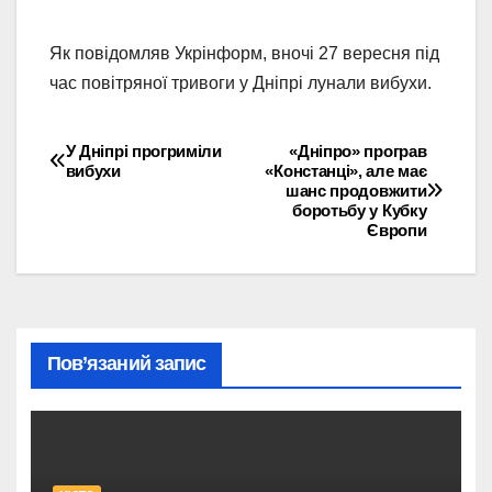
Як повідомляв Укрінформ, вночі 27 вересня під
час повітряної тривоги у Дніпрі лунали вибухи.
У Дніпрі прогриміли
«Дніпро» програв
Навігація
вибухи
«Констанці», але має
шанс продовжити
записів
боротьбу у Кубку
Європи
Пов’язаний запис