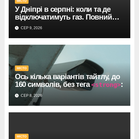
МІСТО
У Дніпрі в серпні: коли та де
відключатимуть газ. Повний
список адрес і термінів.
СЕР 9, 2026
МІСТО
Ось кілька варіантів тайтлу, до
160 символів, без тега
:
<strong>
Один прямий договір на 735
СЕР 8, 2026
тисяч у Дніпрі: супровід
відеоспостереження після
провалу торгів.
У Дніпрі: 735 тисяч за прямим
МІСТО