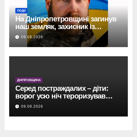
ПОДІЇ
На Дніпропетровщині загинув
наш земляк, захисник із
Кам’янського Олександр
09.08.2026
Андрієнко.
ДНІПРОВЩИНА
Серед постраждалих – діти:
ворог усю ніч тероризував
Дніпропетровщину
09.08.2026
безпілотниками, артилерією та
авіабомбою.