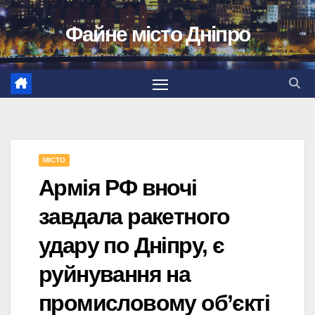
Перейти
Файне місто Дніпро
до
вмісту
МІСТО
Армія РФ вночі
завдала ракетного
удару по Дніпру, є
руйнування на
промисловому об’єкті