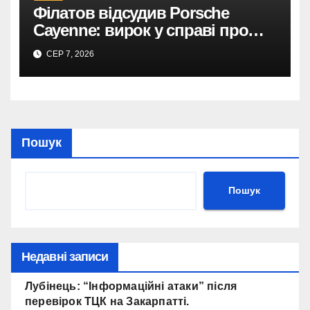
договором на
Філатов відсудив Porsche
відеоспостереження після
Cayenne: вирок у справі про
зірваних торгів.
фейк.
СЕР 7, 2026
Дніпро: 735 тис. на
відеоспостереження за прямим
договором після невдалих
торгів.
Пошук
Пошук
Недавні записи
Лубінець: “Інформаційні атаки” після
перевірок ТЦК на Закарпатті.