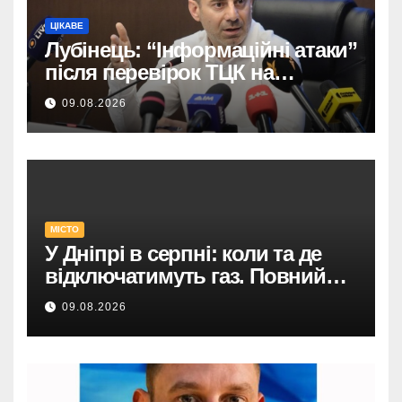
ЦІКАВЕ
Лубінець: “Інформаційні атаки”
після перевірок ТЦК на
Закарпатті.
09.08.2026
МІСТО
У Дніпрі в серпні: коли та де
відключатимуть газ. Повний
список адрес і термінів.
09.08.2026