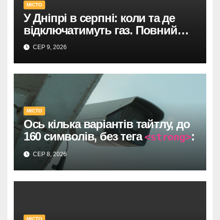
МІСТО
У Дніпрі в серпні: коли та де
відключатимуть газ. Повний
список адрес і термінів.
СЕР 9, 2026
МІСТО
Ось кілька варіантів тайтлу, до
160 символів, без тега
:
<strong>
Один прямий договір на 735
СЕР 8, 2026
тисяч у Дніпрі: супровід
відеоспостереження після
провалу торгів.
У Дніпрі: 735 тисяч за прямим
МІСТО