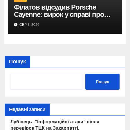
договором на
Філатов відсудив Porsche
відеоспостереження після
Cayenne: вирок у справі про
зірваних торгів.
фейк.
СЕР 7, 2026
Дніпро: 735 тис. на
відеоспостереження за прямим
договором після невдалих
торгів.
Пошук
Пошук
Недавні записи
Лубінець: “Інформаційні атаки” після
перевірок ТЦК на Закарпатті.