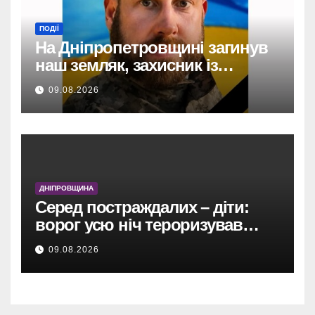
ПОДІЇ
На Дніпропетровщині загинув
наш земляк, захисник із
Кам’янського Олександр
09.08.2026
Андрієнко.
ДНІПРОВЩИНА
Серед постраждалих – діти:
ворог усю ніч тероризував
Дніпропетровщину
09.08.2026
безпілотниками, артилерією та
авіабомбою.