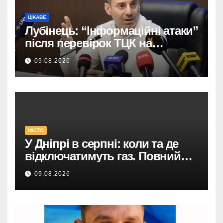
ЦІКАВЕ
Лубінець: “Інформаційні атаки”
після перевірок ТЦК на
Закарпатті.
09.08.2026
МІСТО
У Дніпрі в серпні: коли та де
відключатимуть газ. Повний
список адрес і термінів.
09.08.2026