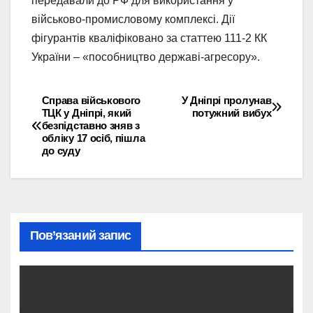
передавали до РФ для використання у
військово-промисловому комплексі. Дії
фігурантів кваліфіковано за статтею 111-2 КК
України – «пособництво державі-агресору».
Справа військового
У Дніпрі пролунав
Навігація
ТЦК у Дніпрі, який
потужний вибух
безпідставно зняв з
записів
обліку 17 осіб, пішла
до суду
Пов’язаний запис