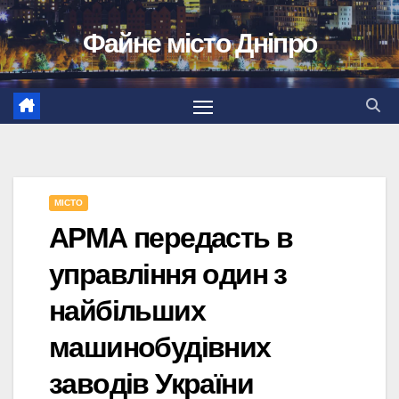
Перейти
Файне місто Дніпро
до
вмісту
МІСТО
АРМА передасть в
управління один з
найбільших
машинобудівних
заводів України