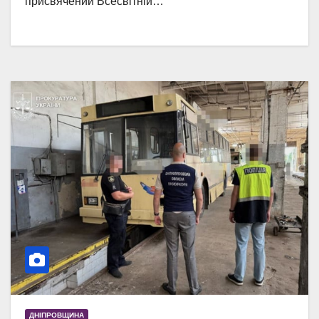
присвячений Всесвітній…
ДНІПРОВЩИНА