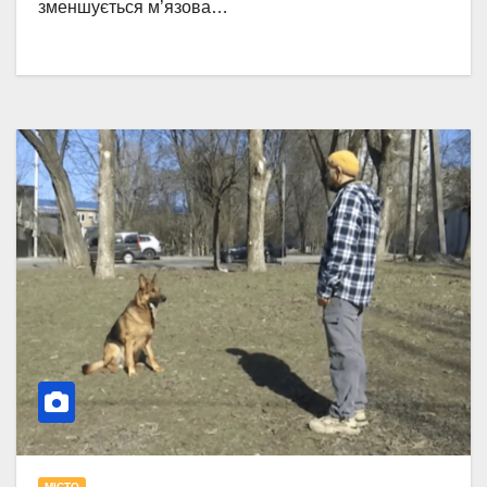
зменшується м’язова…
МІСТО