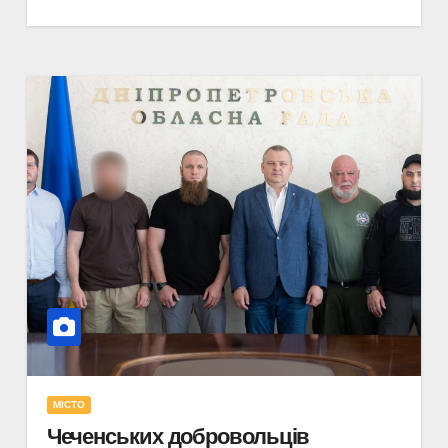
МІСТО
Чеченських добровольців