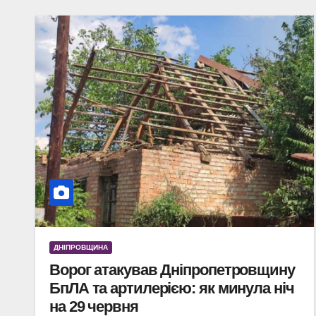
ДНІПРОВЩИНА
Ворог атакував Дніпропетровщину
БпЛА та артилерією: як минула ніч
на 29 червня