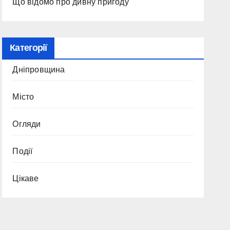
Що відомо про дивну пригоду
Категорії
Дніпровщина
Місто
Огляди
Події
Цікаве