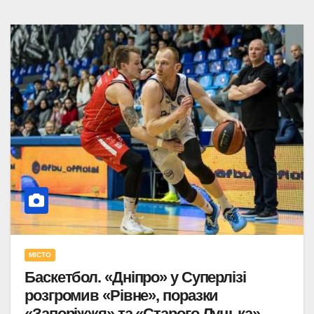
МІСТО
Баскетбол. «Дніпро» у Суперлізі
розгромив «Рівне», поразки
«Запоріжжя» та «Старого Луцька»