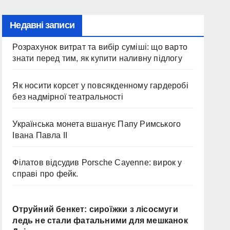
Недавні записи
Розрахунок витрат та вибір суміші: що варто
знати перед тим, як купити наливну підлогу
Як носити корсет у повсякденному гардеробі
без надмірної театральності
Українська монета вшанує Папу Римського
Івана Павла II
Філатов відсудив Porsche Cayenne: вирок у
справі про фейк.
Отруйний бенкет: сироїжки з лісосмуги
ледь не стали фатальними для мешканок