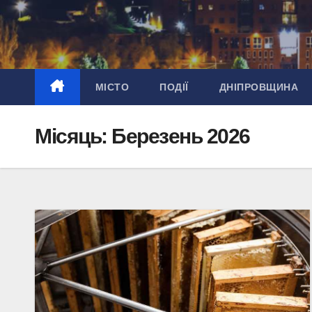
Перейти
до
вмісту
МІСТО
ПОДІЇ
ДНІПРОВЩИНА
Місяць:
Березень 2026