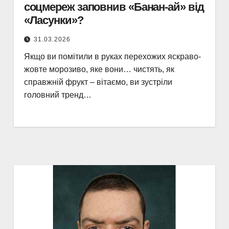
соцмереж заповнив «Банан-ай» від
«Ласунки»?
31.03.2026
Якщо ви помітили в руках перехожих яскраво-
жовте морозиво, яке вони… чистять, як
справжній фрукт – вітаємо, ви зустріли
головний тренд…