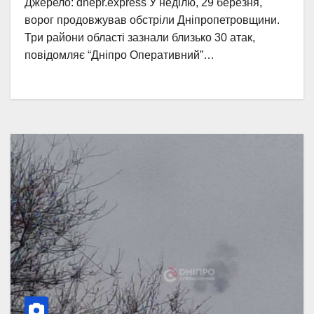
Джерело: dnepr.express У неділю, 29 березня,
ворог продовжував обстріли Дніпропетровщини.
Три райони області зазнали близько 30 атак,
повідомляє “Дніпро Оперативний”…