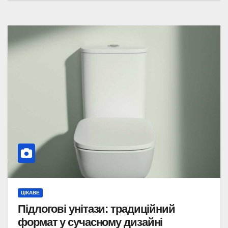
ЦІКАВЕ
Підлогові унітази: традиційний
формат у сучасному дизайні