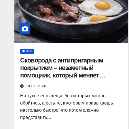
ЦІКАВЕ
Сковорода с антипригарным
покрытием – незаметный
помощник, который меняет
процесс готовки
30.01.2026
На кухне есть вещи, без которых можно
обойтись, а есть те, к которым привыкаешь
настолько быстро, что потом сложно
представить…