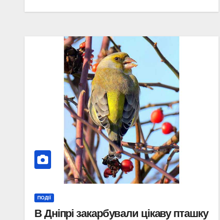
ПОДІЇ
В Дніпрі закарбували цікаву пташку