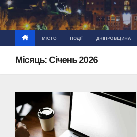
Перейти
до
вмісту
МІСТО
ПОДІЇ
ДНІПРОВЩИНА
Місяць:
Січень 2026