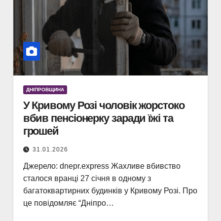
ДНІПРОВЩИНА
У Кривому Розі чоловік жорстоко
вбив пенсіонерку заради їжі та
грошей
31.01.2026
Джерело: dnepr.express Жахливе вбивство
сталося вранці 27 січня в одному з
багатоквартирних будинків у Кривому Розі. Про
це повідомляє “Дніпро…